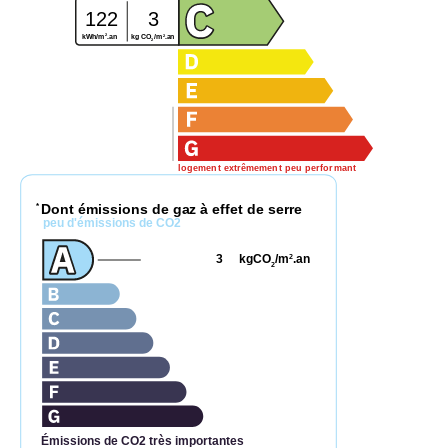
122
3
2
2
kg CO
/m
.an
kWh/m
.an
2
logement extrêmement peu performant
Dont émissions de gaz à effet de serre
*
peu d'émissions de CO2
3
kgCO
/m
.an
2
2
Émissions de CO2 très importantes